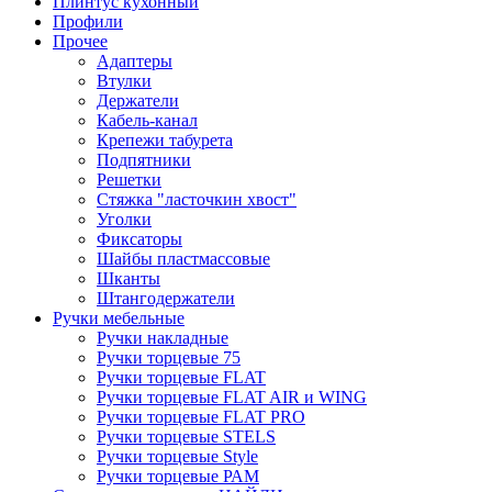
Плинтус кухонный
Профили
Прочее
Адаптеры
Втулки
Держатели
Кабель-канал
Крепежи табурета
Подпятники
Решетки
Стяжка "ласточкин хвост"
Уголки
Фиксаторы
Шайбы пластмассовые
Шканты
Штангодержатели
Ручки мебельные
Ручки накладные
Ручки торцевые 75
Ручки торцевые FLAT
Ручки торцевые FLAT AIR и WING
Ручки торцевые FLAT PRO
Ручки торцевые STELS
Ручки торцевые Style
Ручки торцевые РАМ