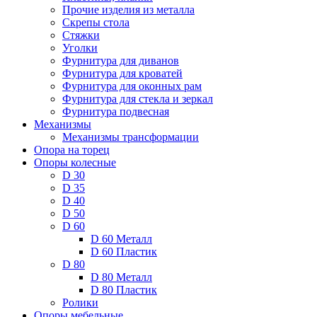
Прочие изделия из металла
Скрепы стола
Стяжки
Уголки
Фурнитура для диванов
Фурнитура для кроватей
Фурнитура для оконных рам
Фурнитура для стекла и зеркал
Фурнитура подвесная
Механизмы
Механизмы трансформации
Опора на торец
Опоры колесные
D 30
D 35
D 40
D 50
D 60
D 60 Металл
D 60 Пластик
D 80
D 80 Металл
D 80 Пластик
Ролики
Опоры мебельные