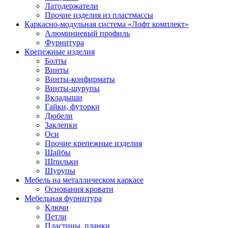
Латодержатели
Прочие изделия из пластмассы
Каркасно-модульная система «Лофт комплект»
Алюминиевый профиль
Фурнитура
Крепежные изделия
Болты
Винты
Винты-конфирматы
Винты-шурупы
Вкладыши
Гайки, футорки
Дюбели
Заклепки
Оси
Прочие крепежные изделия
Шайбы
Шпильки
Шурупы
Мебель на металлическом каркасе
Основания кровати
Мебельная фурнитура
Ключи
Петли
Пластины, планки