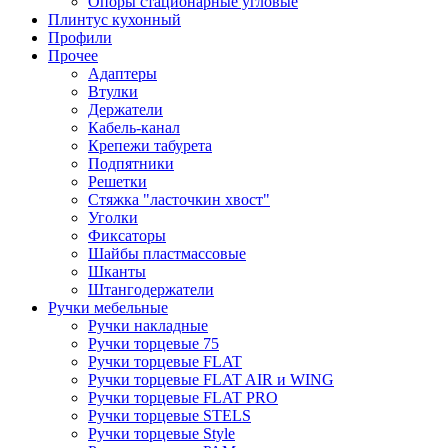
Опоры стационарные угловые
Плинтус кухонный
Профили
Прочее
Адаптеры
Втулки
Держатели
Кабель-канал
Крепежи табурета
Подпятники
Решетки
Стяжка "ласточкин хвост"
Уголки
Фиксаторы
Шайбы пластмассовые
Шканты
Штангодержатели
Ручки мебельные
Ручки накладные
Ручки торцевые 75
Ручки торцевые FLAT
Ручки торцевые FLAT AIR и WING
Ручки торцевые FLAT PRO
Ручки торцевые STELS
Ручки торцевые Style