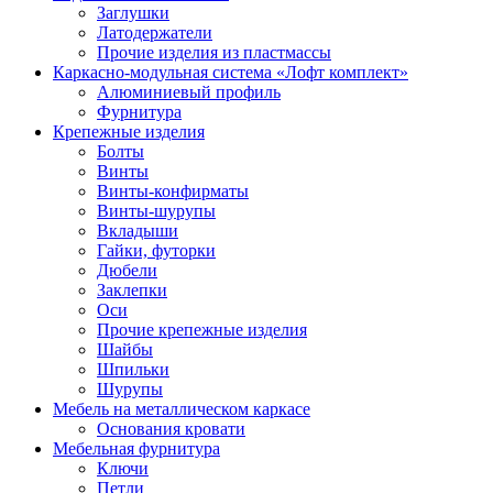
Заглушки
Латодержатели
Прочие изделия из пластмассы
Каркасно-модульная система «Лофт комплект»
Алюминиевый профиль
Фурнитура
Крепежные изделия
Болты
Винты
Винты-конфирматы
Винты-шурупы
Вкладыши
Гайки, футорки
Дюбели
Заклепки
Оси
Прочие крепежные изделия
Шайбы
Шпильки
Шурупы
Мебель на металлическом каркасе
Основания кровати
Мебельная фурнитура
Ключи
Петли